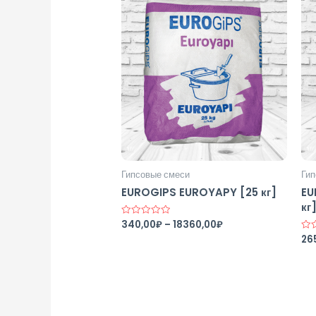
Гипсовые смеси
Гип
EUROGIPS EUROYAPY [25 кг]
EU
кг
340,00
₽
–
18360,00
₽
Оценка
0
26
Оце
из
0
5
из
5