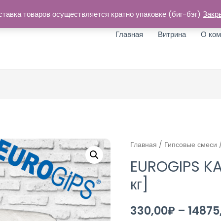
ставка товаров осуществляется кратно упаковке (биг-бэг)
Закр
Главная
Витрина
О ком
Главная
/
Гипсовые смеси
/
EUROGIPS KA
кг]
330,00
₽
–
14875