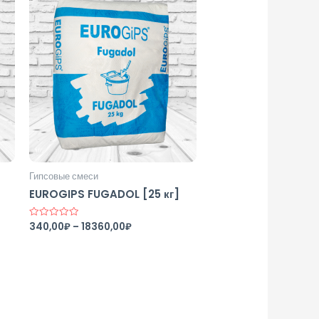
Гипсовые смеси
EUROGIPS FUGADOL [25 кг]
340,00
₽
–
18360,00
₽
Оценка
0
из
5