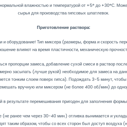
нормальной влажностью и температурой от +5° до +30°С. Может
сырья для производства гипсовых шпатлевок.
Приготовление раствора:
и и оборудование! Тип миксера (размеры, форма и скорость пе
ношение влияют на время пластичности, механическую прочность
ься пропорции замеса, добавление сухой смеси в раствор посл
омерно засыпать (лучше рукой) необходимое для замеса на да
тся тонким слоем поверх гипса). Подождать 3-5 минут, чтобы г
ремешать вручную или миксером (не более 400 об/мин) до одно
й в результате перемешивания пригоден для заполнения формы 
 (не ранее чем через 30-40 мин.) отливка вынимается и уклад
ят таким образом, чтобы со всех сторон был доступ воздуха (