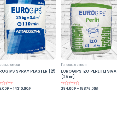
совые смеси
Гипсовые смеси
ROGIPS SPRAY PLASTER [25
EUROGIPS IZO PERLITLI SIVA
]
[25 кг]
5,00
₽
–
14310,00
₽
294,00
₽
–
15876,00
₽
нка
Оценка
0
из
5